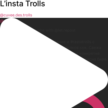
L’insta Trolls
@cuvee.des.trolls
@
.
Oct 1
#Repost birenoshkembe with @let.repost
• • • • • •
Сега каня слънчевото настроение и #rastatrolls с
тяхната бира с аромат на ром и ябълков сок. Свежа
бира, но аз растата я свързвам повече с конкретна
билка и никак с ябълков сок. Все пак е интересна бира.
#dubuisson #beer #bier #birra #pivo #piwo #cerveza
#cheers #наздраве #rastatrollsontheweb
View