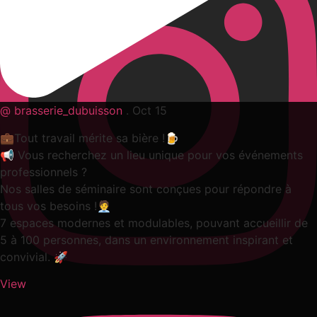
@
brasserie_dubuisson
.
Oct 15
💼Tout travail mérite sa bière !🍺
📢 Vous recherchez un lieu unique pour vos événements
professionnels ?
Nos salles de séminaire sont conçues pour répondre à
tous vos besoins !🧑‍💼
7 espaces modernes et modulables, pouvant accueillir de
5 à 100 personnes, dans un environnement inspirant et
convivial. 🚀
View